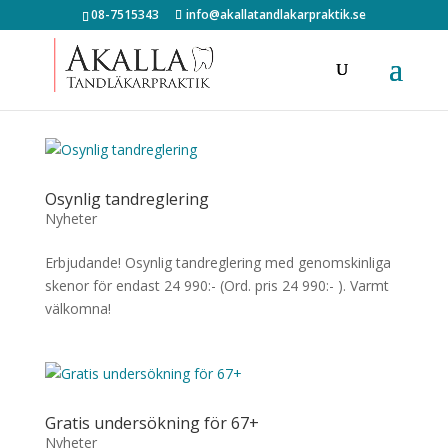
08-7515343
info@akallatandlakarpraktik.se
Osynlig tandreglering
Nyheter
Erbjudande! Osynlig tandreglering med genomskinliga
skenor för endast 24 990:- (Ord. pris 24 990:- ). Varmt
välkomna!
Gratis undersökning för 67+
Nyheter