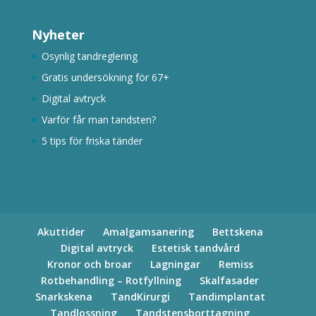
Nyheter
Osynlig tandreglering
Gratis undersökning för 67+
Digital avtryck
Varför får man tandsten?
5 tips för friska tänder
Akuttider
Amalgamsanering
Bettskena
Digital avtryck
Estetisk tandvård
Kronor och broar
Lagningar
Remiss
Rotbehandling – Rotfyllning
Skalfasader
Snarkskena
TandKirurgi
Tandimplantat
Tandlossning
Tandstensborttagning