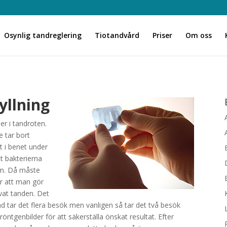
Osynlig tandreglering
Tiotandvård
Priser
Om oss
yllning
ner i tandroten.
 tar bort
t i benet under
 bakterierna
öm. Då måste
är att man gör
vat tanden. Det
land tar det flera besök men vanligen så tar det två besök
ntgenbilder för att säkerställa önskat resultat. Efter