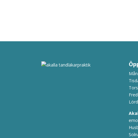
Öpp
Månd
Tisd
Tors
Fred
Lörd
Aka
emot
Husb
Soln