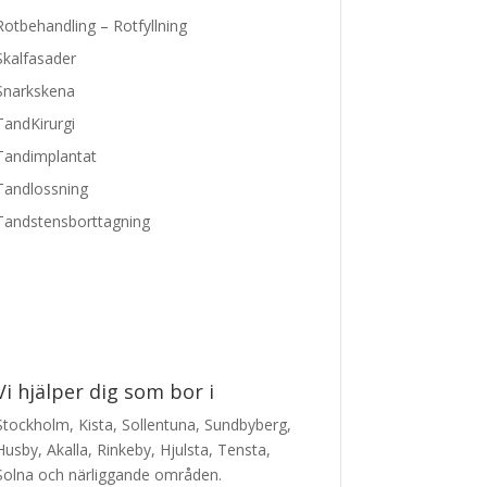
Rotbehandling – Rotfyllning
Skalfasader
Snarkskena
TandKirurgi
Tandimplantat
Tandlossning
Tandstensborttagning
Vi hjälper dig som bor i
Stockholm, Kista, Sollentuna, Sundbyberg,
Husby, Akalla, Rinkeby, Hjulsta, Tensta,
Solna och närliggande områden.