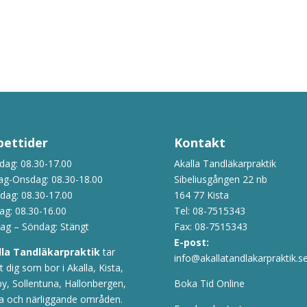
ettider
Kontakt
ag: 08.30-17.00
Akalla Tandläkarpraktik
ag-Onsdag: 08.30-18.00
Sibeliusgången 22 nb
dag: 08.30-17.00
164 77 Kista
ag: 08.30-16.00
Tel:
08-7515343
ag – Söndag: Stängt
Fax: 08-7515343
E-post:
lla Tandläkarpraktik
tar
info@akallatandlakarpraktik.s
 dig som bor i Akalla, Kista,
y, Sollentuna, Hallonbergen,
Boka Tid Online
a och närliggande områden.