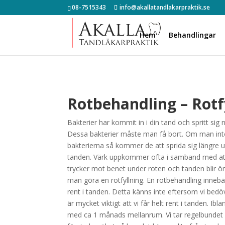
08-7515343
info@akallatandlakarpraktik.se
Hem
Behandlingar
Rotbehandling – Rotf
Bakterier har kommit in i din tand och spritt sig 
Dessa bakterier måste man få bort. Om man inte
bakterierna så kommer de att sprida sig längre u
tanden. Värk uppkommer ofta i samband med att
trycker mot benet under roten och tanden blir 
man göra en rotfyllning. En rotbehandling inneb
rent i tanden. Detta känns inte eftersom vi bedö
är mycket viktigt att vi får helt rent i tanden. Ib
med ca 1 månads mellanrum. Vi tar regelbundet rö