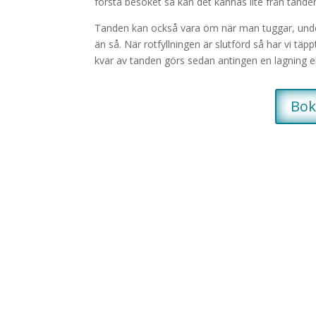
första besöket så kan det kännas lite från tand
Tanden kan också vara öm när man tuggar, under
än så. När rotfyllningen är slutförd så har vi t
kvar av tanden görs sedan antingen en lagning e
Bok