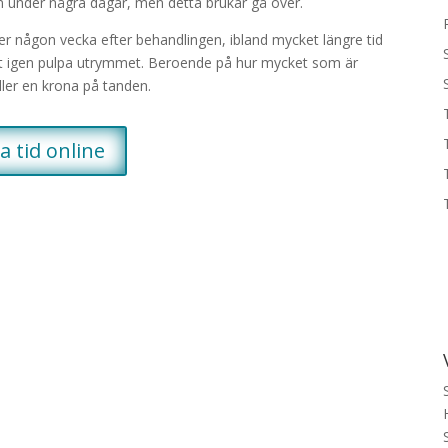
en under några dagar, men detta brukar gå över.
 någon vecka efter behandlingen, ibland mycket längre tid
äppt igen pulpa utrymmet. Beroende på hur mycket som är
ller en krona på tanden.
a tid online