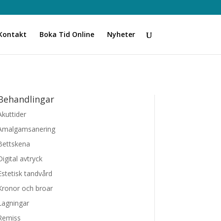
Kontakt
Boka Tid Online
Nyheter
Behandlingar
Akuttider
Amalgamsanering
Bettskena
Digital avtryck
Estetisk tandvård
Kronor och broar
Lagningar
Remiss