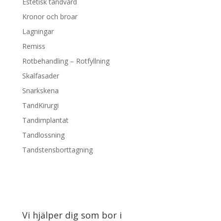
Estetisk tandvård
Kronor och broar
Lagningar
Remiss
Rotbehandling – Rotfyllning
Skalfasader
Snarkskena
TandKirurgi
Tandimplantat
Tandlossning
Tandstensborttagning
Vi hjälper dig som bor i