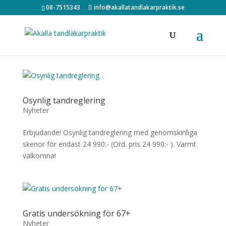
08-7515343
info@akallatandlakarpraktik.se
Osynlig tandreglering
Nyheter
Erbjudande! Osynlig tandreglering med genomskinliga
skenor för endast 24 990:- (Ord. pris 24 990:- ). Varmt
välkomna!
Gratis undersökning för 67+
Nyheter