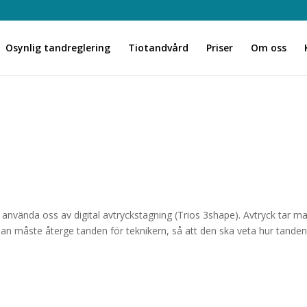
Osynlig tandreglering
Tiotandvård
Priser
Om oss
at använda oss av digital avtryckstagning (Trios 3shape). Avtryck tar m
man måste återge tanden för teknikern, så att den ska veta hur tanden