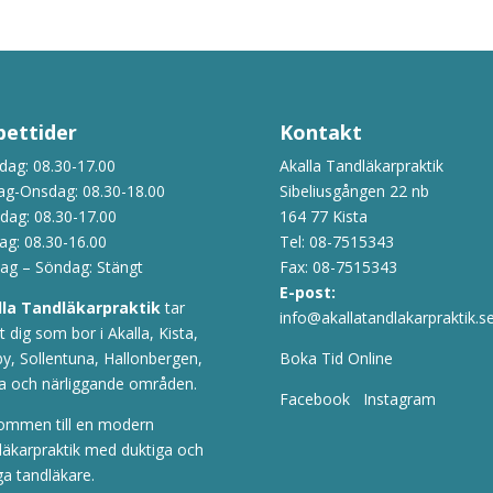
ettider
Kontakt
ag: 08.30-17.00
Akalla Tandläkarpraktik
ag-Onsdag: 08.30-18.00
Sibeliusgången 22 nb
dag: 08.30-17.00
164 77 Kista
ag: 08.30-16.00
Tel:
08-7515343
ag – Söndag: Stängt
Fax: 08-7515343
E-post:
lla Tandläkarpraktik
tar
info@akallatandlakarpraktik.s
 dig som bor i Akalla, Kista,
y, Sollentuna, Hallonbergen,
Boka Tid Online
a och närliggande områden.
Facebook
Instagram
ommen till en modern
läkarpraktik med duktiga och
ga tandläkare.