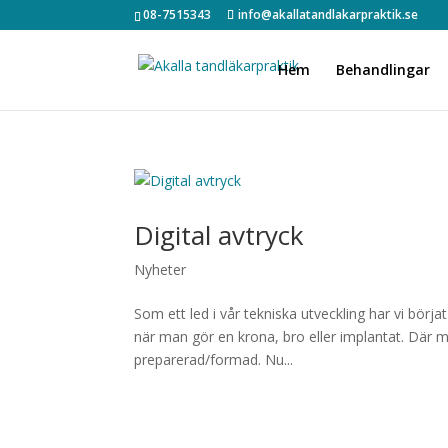
08-7515343
info@akallatandlakarpraktik.se
Hem
Behandlingar
Digital avtryck
Nyheter
Som ett led i vår tekniska utveckling har vi börj
när man gör en krona, bro eller implantat. Där 
preparerad/formad. Nu...