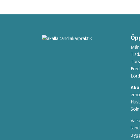
Öpp
Månd
Tisd
Tors
Fred
Lörd
Aka
emot
Husb
Soln
Välk
tand
tryg