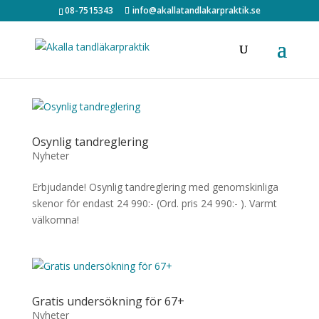
08-7515343
info@akallatandlakarpraktik.se
Osynlig tandreglering
Nyheter
Erbjudande! Osynlig tandreglering med genomskinliga
skenor för endast 24 990:- (Ord. pris 24 990:- ). Varmt
välkomna!
Gratis undersökning för 67+
Nyheter