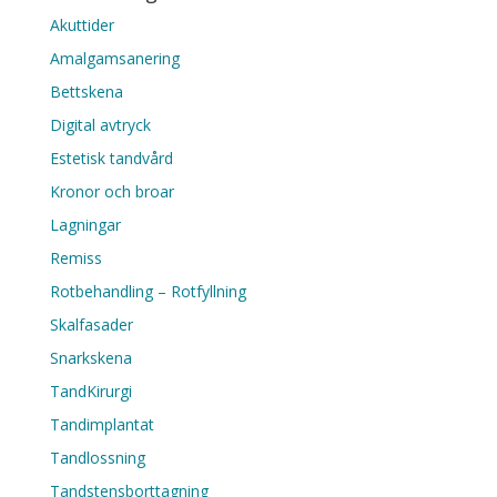
Akuttider
Amalgamsanering
Bettskena
Digital avtryck
Estetisk tandvård
Kronor och broar
Lagningar
Remiss
Rotbehandling – Rotfyllning
Skalfasader
Snarkskena
TandKirurgi
Tandimplantat
Tandlossning
Tandstensborttagning