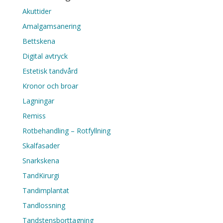
Akuttider
Amalgamsanering
Bettskena
Digital avtryck
Estetisk tandvård
Kronor och broar
Lagningar
Remiss
Rotbehandling – Rotfyllning
Skalfasader
Snarkskena
TandKirurgi
Tandimplantat
Tandlossning
Tandstensborttagning