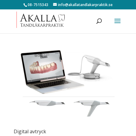
08-7515343
info@akallatandlakarpraktik.se
Digital avtryck