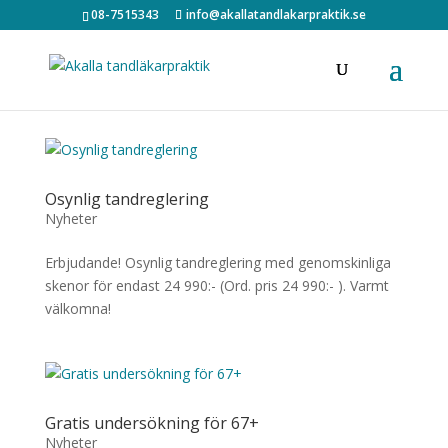
08-7515343
info@akallatandlakarpraktik.se
Osynlig tandreglering
Nyheter
Erbjudande! Osynlig tandreglering med genomskinliga
skenor för endast 24 990:- (Ord. pris 24 990:- ). Varmt
välkomna!
Gratis undersökning för 67+
Nyheter