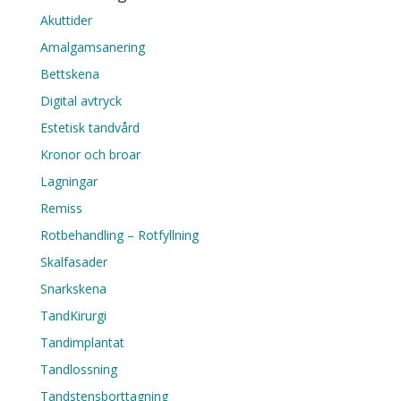
Akuttider
Amalgamsanering
Bettskena
Digital avtryck
Estetisk tandvård
Kronor och broar
Lagningar
Remiss
Rotbehandling – Rotfyllning
Skalfasader
Snarkskena
TandKirurgi
Tandimplantat
Tandlossning
Tandstensborttagning