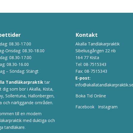
ettider
Kontakt
ag: 08.30-17.00
Akalla Tandläkarpraktik
ag-Onsdag: 08.30-18.00
Sibeliusgången 22 nb
dag: 08.30-17.00
164 77 Kista
ag: 08.30-16.00
Tel:
08-7515343
ag – Söndag: Stängt
Fax: 08-7515343
E-post:
lla Tandläkarpraktik
tar
info@akallatandlakarpraktik.s
 dig som bor i Akalla, Kista,
y, Sollentuna, Hallonbergen,
Boka Tid Online
a och närliggande områden.
Facebook
Instagram
ommen till en modern
läkarpraktik med duktiga och
ga tandläkare.