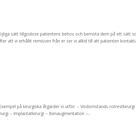
t möjliga sätt tillgodose patientens behov och bemöta dem på ett sätt 
fter att vi erhållit remissen från er ser vi alltid till att patienten kontak
. Exempel på kirurgiska åtgärder vi utför: – Visdomstands-rotrestkirurgi
rurgi – Implantatkirurgi – Benaugmentation –...