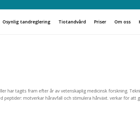
Osynlig tandreglering
Tiotandvård
Priser
Om oss
Filler har tagits fram efter år av vetenskaplig medicinsk forskning. Tekn
peptider: motverkar håravfall och stimulera hårväxt. verkar för att 