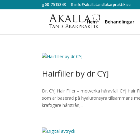
08-7515343
info@akallatandlakarpraktik.se
Hem
Behandlingar
Hairfiller by dr CYJ
Dr. CYJ Hair Filler – motverka håravfall CYJ Hair 
som är baserad på hyaluronsyra tillsammans med 
kraftigare hårstrån,...