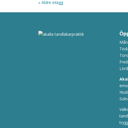
« Äldre inlägg
Öpp
Månd
Tisd
Tors
Fred
Lörd
Aka
emot
Husb
Soln
Välk
tand
tryg