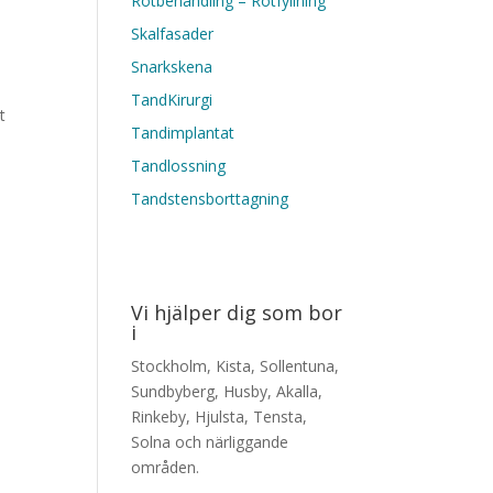
Rotbehandling – Rotfyllning
Skalfasader
Snarkskena
TandKirurgi
t
Tandimplantat
Tandlossning
Tandstensborttagning
Vi hjälper dig som bor
i
Stockholm, Kista, Sollentuna,
n
Sundbyberg, Husby, Akalla,
Rinkeby, Hjulsta, Tensta,
Solna och närliggande
områden.