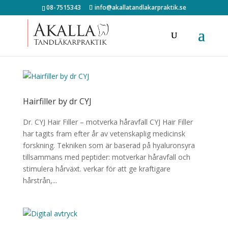
08-7515343
info@akallatandlakarpraktik.se
Hairfiller by dr CYJ
Dr. CYJ Hair Filler – motverka håravfall CYJ Hair Filler
har tagits fram efter år av vetenskaplig medicinsk
forskning. Tekniken som är baserad på hyaluronsyra
tillsammans med peptider: motverkar håravfall och
stimulera hårväxt. verkar för att ge kraftigare
hårstrån,...