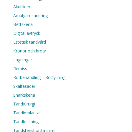
Akuttider
Amalgamsanering
Bettskena
Digital avtryck
Estetisk tandvård
Kronor och broar
Lagningar
Remiss
Rotbehandling – Rotfyllning
Skalfasader
Snarkskena
TandKirurgi
Tandimplantat
Tandlossning
Tandstensborttagning