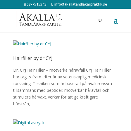
08-7515343
info@akallatandlakarpraktik.se
Hairfiller by dr CYJ
Dr. CYJ Hair Filler – motverka håravfall CYJ Hair Filler
har tagits fram efter år av vetenskaplig medicinsk
forskning. Tekniken som är baserad på hyaluronsyra
tillsammans med peptider: motverkar håravfall och
stimulera hårväxt. verkar för att ge kraftigare
hårstrån,...