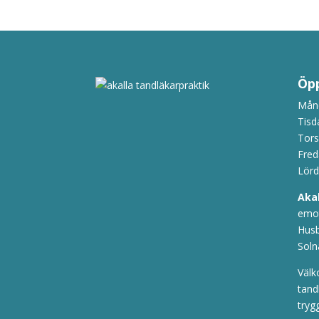
Öpp
Månd
Tisd
Tors
Fred
Lörd
Aka
emot
Husb
Soln
Välk
tand
tryg