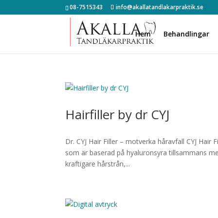
08-7515343
info@akallatandlakarpraktik.se
Hem
Behandlingar
Hairfiller by dr CYJ
Dr. CYJ Hair Filler – motverka håravfall CYJ Hair 
som är baserad på hyaluronsyra tillsammans med 
kraftigare hårstrån,...