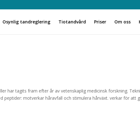
Osynlig tandreglering
Tiotandvård
Priser
Om oss
Filler har tagits fram efter år av vetenskaplig medicinsk forskning. Tekn
peptider: motverkar håravfall och stimulera hårväxt. verkar för att 