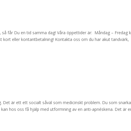
ss, så får Du en tid samma dag! Våra öppettider är: Måndag – Fredag kl
st kort eller kontantbetalning! Kontakta oss om du har akut tandvärk,
 Det är ett ett socialt såväl som medicinskt problem. Du som snarka
pné kan hos oss få hjälp med utformning av en anti-apnéskena. Det är e