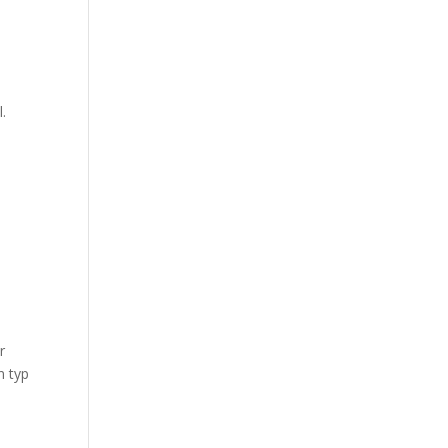
.
r
n typ