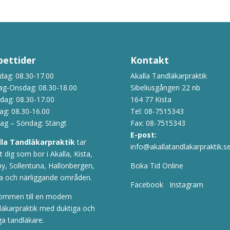
ettider
Kontakt
ag: 08.30-17.00
Akalla Tandläkarpraktik
ag-Onsdag: 08.30-18.00
Sibeliusgången 22 nb
dag: 08.30-17.00
164 77 Kista
ag: 08.30-16.00
Tel:
08-7515343
ag – Söndag: Stängt
Fax: 08-7515343
E-post:
lla Tandläkarpraktik
tar
info@akallatandlakarpraktik.s
 dig som bor i Akalla, Kista,
y, Sollentuna, Hallonbergen,
Boka Tid Online
a och närliggande områden.
Facebook
Instagram
ommen till en modern
läkarpraktik med duktiga och
ga tandläkare.