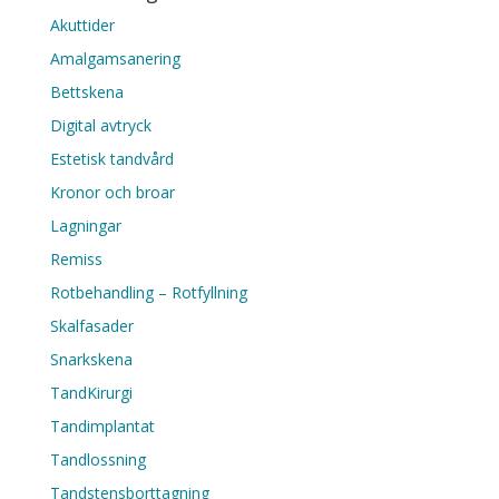
Akuttider
Amalgamsanering
Bettskena
Digital avtryck
Estetisk tandvård
Kronor och broar
Lagningar
Remiss
Rotbehandling – Rotfyllning
Skalfasader
Snarkskena
TandKirurgi
Tandimplantat
Tandlossning
Tandstensborttagning