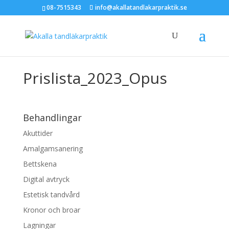
08-7515343
info@akallatandlakarpraktik.se
Prislista_2023_Opus
Behandlingar
Akuttider
Amalgamsanering
Bettskena
Digital avtryck
Estetisk tandvård
Kronor och broar
Lagningar