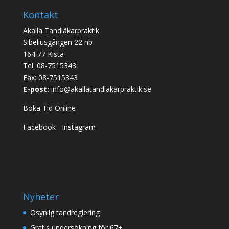
Kontakt
Akalla Tandläkarpraktik
Sibeliusgången 22 nb
164 77 Kista
Tel:
08-7515343
Fax: 08-7515343
E-post:
info@akallatandlakarpraktik.se
Boka Tid Online
Facebook
Instagram
Nyheter
Osynlig tandreglering
Gratis undersökning för 67+