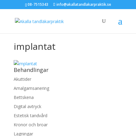
08-7515343
info@akallatandlakarpraktik.se
implantat
Behandlingar
Akuttider
Amalgamsanering
Bettskena
Digital avtryck
Estetisk tandvård
Kronor och broar
Lagningar