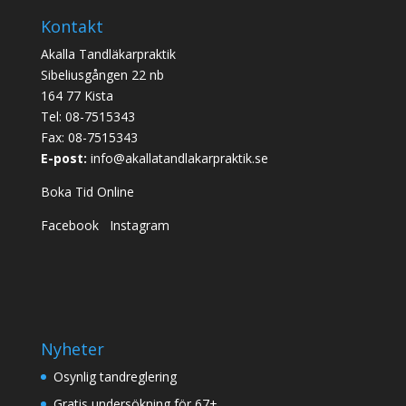
Kontakt
Akalla Tandläkarpraktik
Sibeliusgången 22 nb
164 77 Kista
Tel:
08-7515343
Fax: 08-7515343
E-post:
info@akallatandlakarpraktik.se
Boka Tid Online
Facebook
Instagram
Nyheter
Osynlig tandreglering
Gratis undersökning för 67+