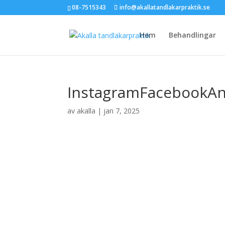
08-7515343
info@akallatandlakarpraktik.se
Hem
Behandlingar
InstagramFacebookA
av
akalla
|
jan 7, 2025