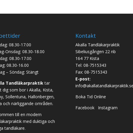
ettider
Kontakt
ag: 08.30-17.00
Akalla Tandläkarpraktik
ag-Onsdag: 08.30-18.00
Sibeliusgången 22 nb
dag: 08.30-17.00
164 77 Kista
ag: 08.30-16.00
Tel:
08-7515343
ag – Söndag: Stängt
Fax: 08-7515343
E-post:
lla Tandläkarpraktik
tar
info@akallatandlakarpraktik.s
 dig som bor i Akalla, Kista,
y, Sollentuna, Hallonbergen,
Boka Tid Online
a och närliggande områden.
Facebook
Instagram
ommen till en modern
läkarpraktik med duktiga och
ga tandläkare.