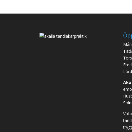
Öpp
Månd
Tisd
Tors
Fred
Lörd
Aka
emot
Husb
Soln
Välk
tand
tryg