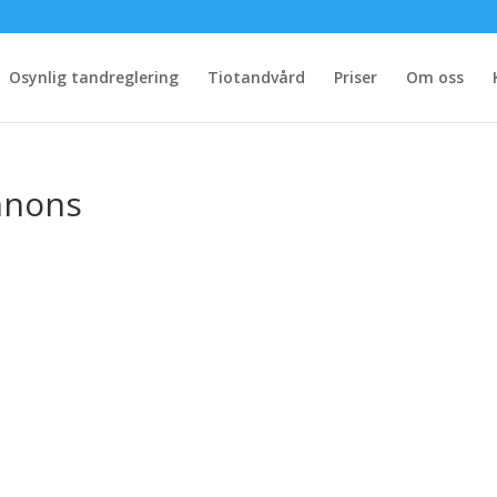
Osynlig tandreglering
Tiotandvård
Priser
Om oss
nnons