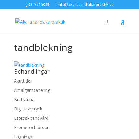
08-7515343
info@akallatandlakarpraktik.se
tandblekning
Behandlingar
Akuttider
Amalgamsanering
Bettskena
Digital avtryck
Estetisk tandvård
Kronor och broar
Lagningar