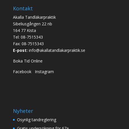
Kontakt
Akalla Tandläkarpraktik
Sibeliusgången 22 nb
164 77 Kista
Tel:
08-7515343
Fax: 08-7515343
E-post:
info@akallatandlakarpraktik.se
Boka Tid Online
Facebook
Instagram
Nyheter
Osynlig tandreglering
Gratis undersökning för 67+